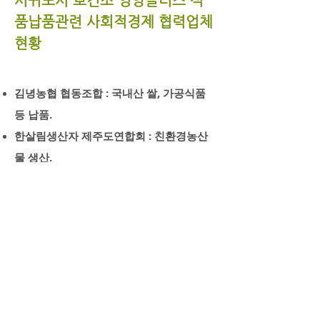
서귀포시 보건소 영양플러스 식
품납품관련 사회적경제 협력업체
현황
김녕농협 협동조합 : 국내산 쌀, 가공식품
등 납품.
한살림생산자 제주도연합회 : 친환경농산
물 생산.
한살림제주소비자생활협동조합 : 친환경
농산물 납품.
농업회사법인 ㈜ 한라양계 : 제주산 1등급
계란 납품.