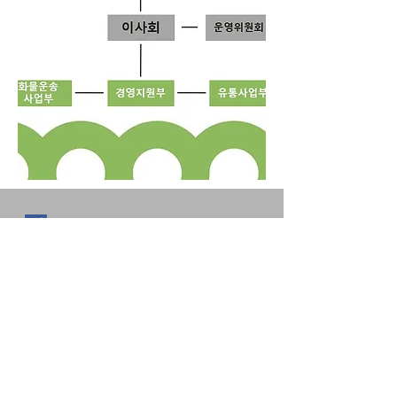
주소 63334 제주특별자치도 제주시 조천읍 함덕남2
길 20 제주희망협동조합 | 이사장 고진석 | 페이스북
:
https://www.facebook.com/jejuhopecoop
대표전화
064)726-2405
| 팩스 064)
722-
1108
| 홈페이지 :
http://www.jejuhope.com
|
이메일 :
jejuhope@jejuhope.kr
사업자등록번호
616-86-12421
| 화물자동차운송사
업허가 제주시 제
2014-006
호 | 화물자동차운송주
선사업허가 제주특별자치도
2014-118
호