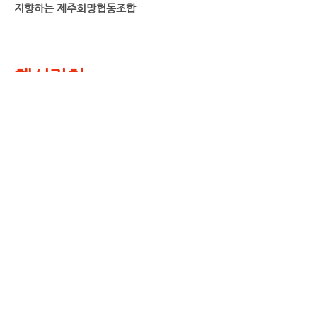
지향하는 제주희망협동조합
핵심가치
자율, 조화, 나눔, 희망
주소 63334 제주특별자치도 제주시 조천읍 함덕남2
길 20 제주희망협동조합 | 이사장 고진석 | 페이스북
:
https://www.facebook.com/jejuhopecoop
대표전화
064)726-2405
| 팩스 064)
722-
1108
| 홈페이지 :
http://www.jejuhope.com
|
이메일 :
jejuhope@jejuhope.kr
사업자등록번호
616-86-12421
| 화물자동차운송사
업허가 제주시 제
2014-006
호 | 화물자동차운송주
선사업허가 제주특별자치도
2014-118
호